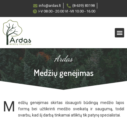
info@ardas.lt
(8-639) 83198
I-V 08.00 - 20.00 VI -VII 10.00 - 16.00
Ardas
Medžių genėjimas
M
edžių genėjimas skirtas išsaugoti būdingą medžio lajos
formą bei užtikrinti medžio sveikatą ir saugumą, todėl
svarbu, kad šį darbą tinkamai atliktų tik patyrę specialistai.