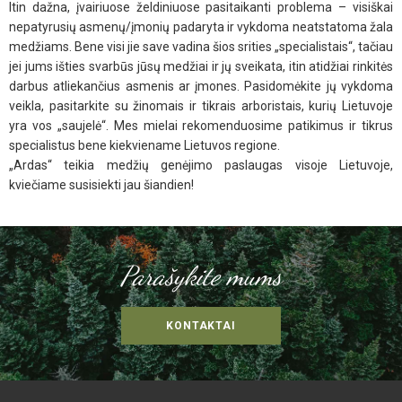
Itin dažna, įvairiuose želdiniuose pasitaikanti problema – visiškai
nepatyrusių asmenų/įmonių padaryta ir vykdoma neatstatoma žala
medžiams. Bene visi jie save vadina šios srities „specialistais“, tačiau
jei jums išties svarbūs jūsų medžiai ir jų sveikata, itin atidžiai rinkitės
darbus atliekančius asmenis ar įmones. Pasidomėkite jų vykdoma
veikla, pasitarkite su žinomais ir tikrais arboristais, kurių Lietuvoje
yra vos „saujelė“. Mes mielai rekomenduosime patikimus ir tikrus
specialistus bene kiekviename Lietuvos regione.
„Ardas“ teikia medžių genėjimo paslaugas visoje Lietuvoje,
kviečiame susisiekti jau šiandien!
Parašykite mums
KONTAKTAI