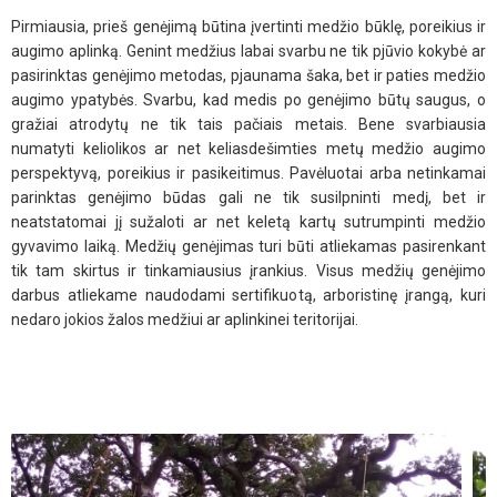
Pirmiausia, prieš genėjimą būtina įvertinti medžio būklę, poreikius ir
augimo aplinką.
Genint medžius labai svarbu ne tik pjūvio kokybė ar
pasirinktas genėjimo metodas, pjaunama šaka, bet ir paties medžio
augimo ypatybės.
Svarbu, kad medis po genėjimo būtų saugus, o
gražiai atrodytų ne tik tais pačiais metais. Bene svarbiausia
numatyti keliolikos ar net keliasdešimties metų medžio augimo
perspektyvą, poreikius ir pasikeitimus.
Pavėluotai arba netinkamai
parinktas genėjimo būdas gali ne tik susilpninti medį, bet ir
neatstatomai jį sužaloti ar net keletą kartų sutrumpinti medžio
gyvavimo laiką.
Medžių genėjimas turi būti atliekamas pasirenkant
tik tam skirtus ir tinkamiausius įrankius.
Visus medžių genėjimo
darbus atliekame naudodami sertifikuotą, arboristinę įrangą, kuri
nedaro jokios žalos medžiui ar aplinkinei teritorijai.